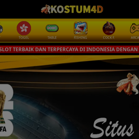
T
TOGEL
TABLE
FISHING
COCK F.
ARC
 INDONESIA DENGAN BONUS - BONUS TANPA BATAS SETI