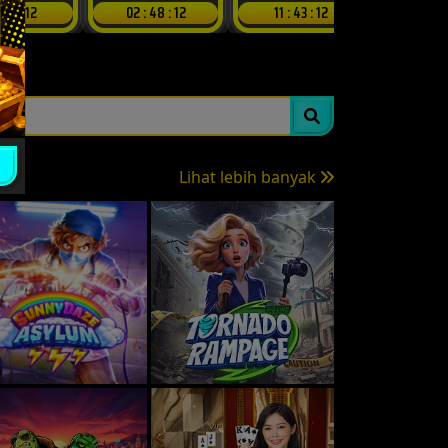
: 13 : 08
02 : 48 : 08
11 : 43 : 08
06 : 2
Lihat lebih banyak