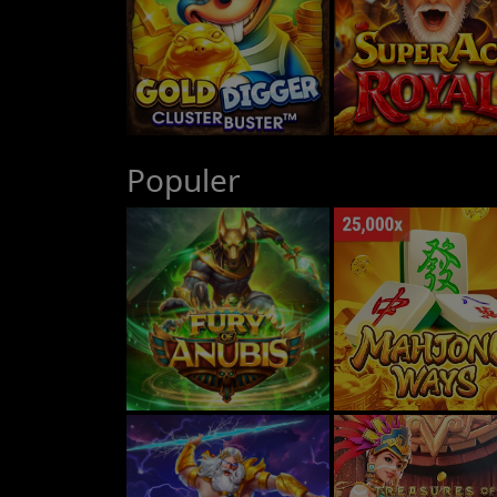
Populer