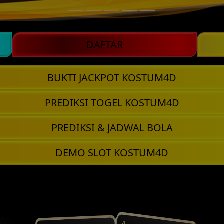
DAFTAR
BUKTI JACKPOT KOSTUM4D
PREDIKSI TOGEL KOSTUM4D
PREDIKSI & JADWAL BOLA
DEMO SLOT KOSTUM4D