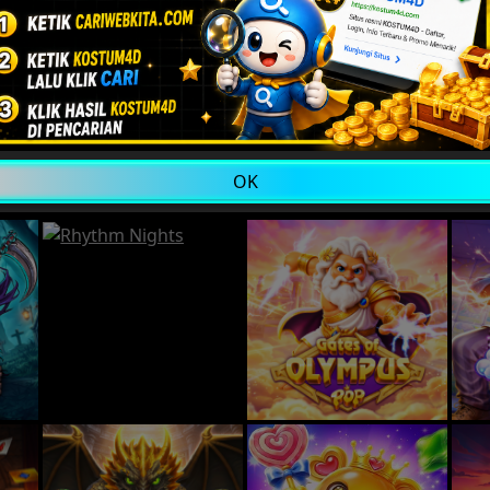
10 : 13 : 08
13 : 13 : 08
14 : 13 : 08
15 
OK