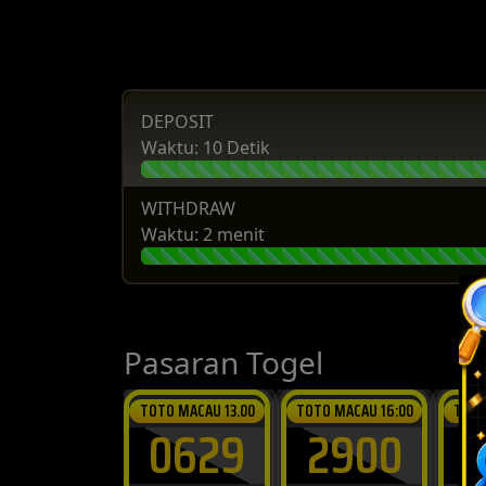
DEPOSIT
Waktu: 10 Detik
WITHDRAW
Waktu: 2 menit
Pasaran Togel
SYDNEY LOTTO
TOTO MACAU 13.00
TOTO MACAU 16:00
TOTO
5224
0629
2900