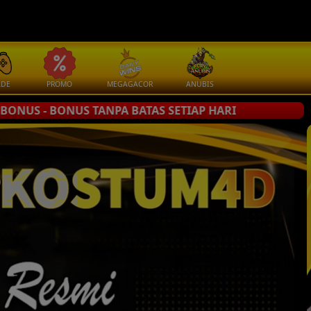
ADE
PROMO
MEGAGACOR
ANUBIS
AP HARI