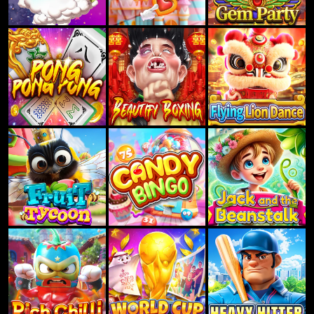
mz****fv
Telah Berhasil Melakukan Withdraw
Rp 9.455.000,00