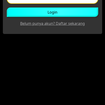
Login
Belum punya akun? Daftar sekarang