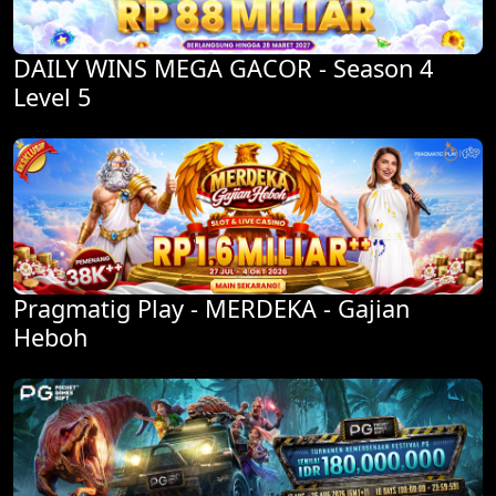
DAILY WINS MEGA GACOR - Season 4
Level 5
Pragmatig Play - MERDEKA - Gajian
Heboh