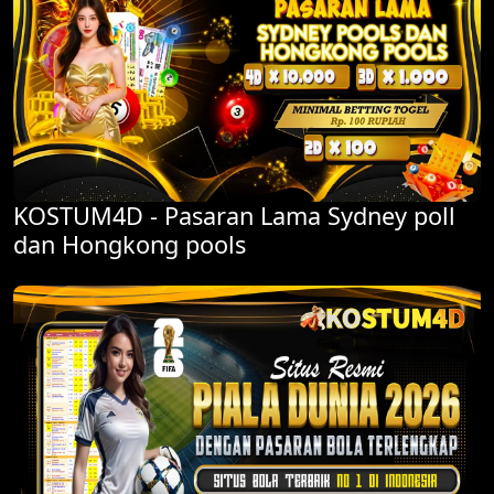
KOSTUM4D - Pasaran Lama Sydney poll
dan Hongkong pools