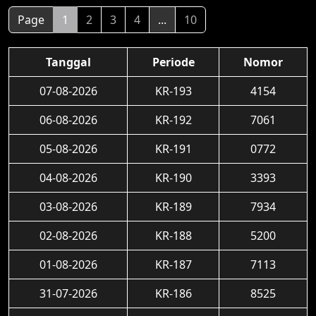
Page
1
2
3
4
...
10
Tanggal
Periode
Nomor
07-08-2026
KR-193
4154
06-08-2026
KR-192
7061
05-08-2026
KR-191
0772
04-08-2026
KR-190
3393
03-08-2026
KR-189
7934
02-08-2026
KR-188
5200
01-08-2026
KR-187
7113
31-07-2026
KR-186
8525