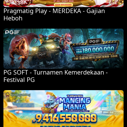
Pragmatig Play - MERDEKA - Gajian
Heboh
PG SOFT - Turnamen Kemerdekaan -
Festival PG