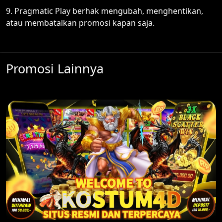
9. Pragmatic Play berhak mengubah, menghentikan,
atau membatalkan promosi kapan saja.
Promosi Lainnya