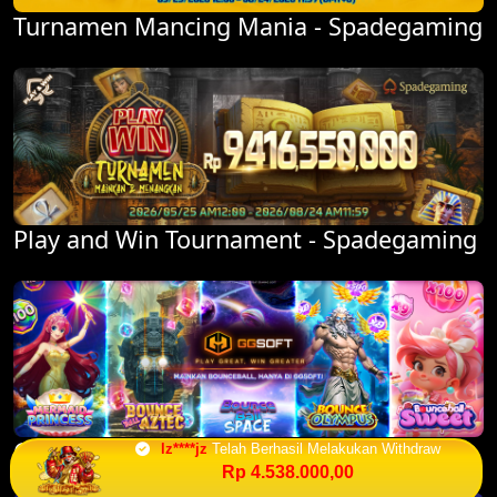
Turnamen Mancing Mania - Spadegaming
Play and Win Tournament - Spadegaming
GGSOFT GAMES
lz****jz
Telah Berhasil Melakukan Withdraw
Rp 4.538.000,00