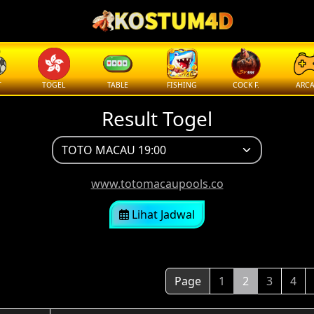
T
TOGEL
TABLE
FISHING
COCK F.
ARC
Result Togel
www.totomacaupools.co
Lihat Jadwal
Page
1
2
3
4