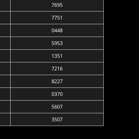
7695
7751
0448
5953
1351
7216
8227
0370
5607
3507