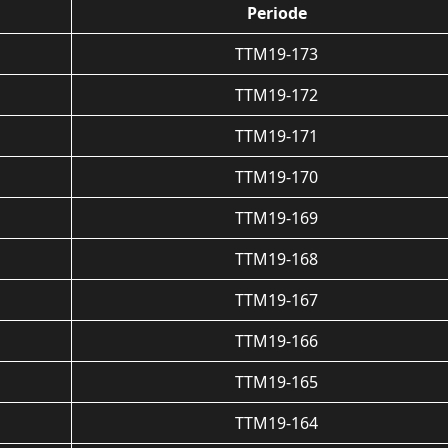
Periode
TTM19-173
TTM19-172
TTM19-171
TTM19-170
TTM19-169
TTM19-168
TTM19-167
TTM19-166
TTM19-165
TTM19-164