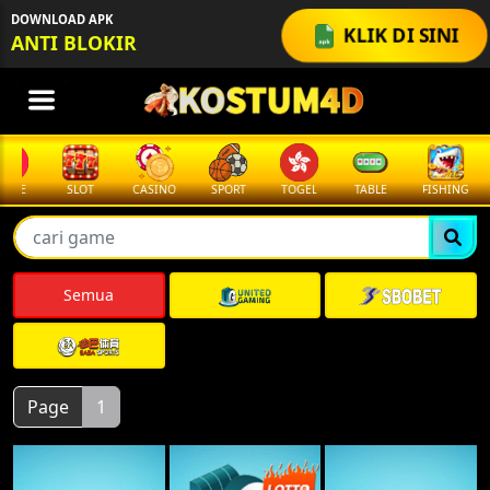
,
DOWNLOAD APK
KLIK DI SINI
ANTI BLOKIR
SLOT
CASINO
SPORT
TOGEL
TABLE
FISHING
COCK
Semua
Page
1