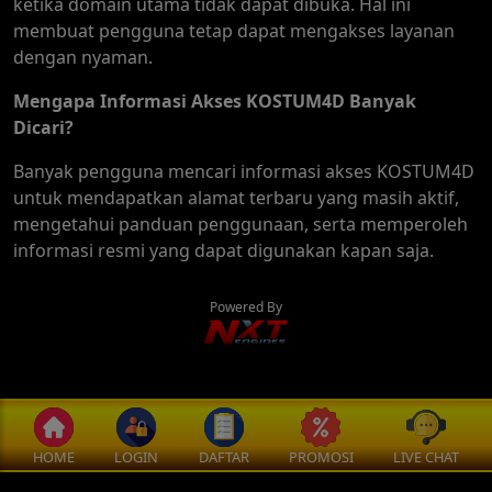
ketika domain utama tidak dapat dibuka. Hal ini
membuat pengguna tetap dapat mengakses layanan
dengan nyaman.
Mengapa Informasi Akses KOSTUM4D Banyak
Dicari?
Banyak pengguna mencari informasi akses KOSTUM4D
untuk mendapatkan alamat terbaru yang masih aktif,
mengetahui panduan penggunaan, serta memperoleh
informasi resmi yang dapat digunakan kapan saja.
Powered By
HOME
LOGIN
DAFTAR
PROMOSI
LIVE CHAT