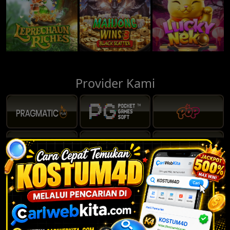
Provider Kami